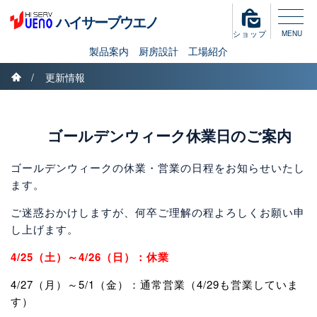
こ
ハイサーブウエノ
の
ショップ
MENU
ペ
製品案内
厨房設計
工場紹介
ー
ホーム
ジ
更新情報
現
の
製品案内
先
在
頭
ゴールデンウィーク休業日のご案内
製品案内Top
板金製作
OEM
PB
飛沫防止ガード
厨房設計
で
位
す
ゴールデンウィークの休業・営業の日程をお知らせいたし
。
工場紹介
置
ます。
本
文
ご迷惑おかけしますが、何卒ご理解の程よろしくお願い申
:
会社案内
へ
し上げます。
移
4/25（土）～4/26（日）：休業
動
採用情報
4/27（月）～5/1（金）：通常営業（4/29も営業していま
す）
お問い合わせ